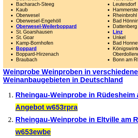
Bacharach-Steeg
Leutesdorf
Kaub
Hammerste
Oberwesel
Rheinbrohl
Oberwesel-Engehöll
Bad Hönni
Oberwesel-Weilerboppard
Dattenberg
St. Goarshausen
Linz
St. Goar
Unkel
Kamp-Bornhofen
Bad Honne
Boppard
Königswinte
Boppard-Hirzenach
Oberdollend
Braubach
Bonn am R
Weinprobe Weinproben in verschieden
Weinanbaugebieten in Deutschland
Rheingau-Weinprobe in Rüdesheim 
Angebot w653rpra
Rheingau-Weinprobe in Eltville am 
w653ewbe