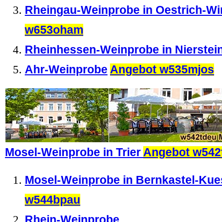
Rheingau-Weinprobe in Oestrich-Wi
w653oham
Rheinhessen-Weinprobe in Nierstei
Ahr-Weinprobe
Angebot w535mjos
Mosel-Weinprobe in Trier
Angebot w542
Mosel-Weinprobe in Bernkastel-Ku
w544bpau
Rhein-Weinprobe