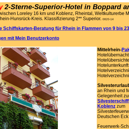
y
2-Sterne-Superior-Hotel in Boppard 
zwischen Loreley 16 km und Koblenz, Rheintal, Weltkulturerbe Mit
Rhein-Hunsrück-Kreis. Klassifizierung 2** Superior.
0820-14
e Schiffskarten-Beratung für Rhein in Flammen von 9 bis 23
gen mit Mein Benutzerkonto
Mittelrhein-
Pak
Hotelübernach
Hotelübersicht
Hotelunterkunft
Hotelverzeichn
Hotelverzeichn
Silvesterurlau
an Rhein und M
Gelegenheit zu
Silvesterschiff
Koblenz
zum
Silvesterfeuer
Deutschen Eck
Feuerwerk-Schif