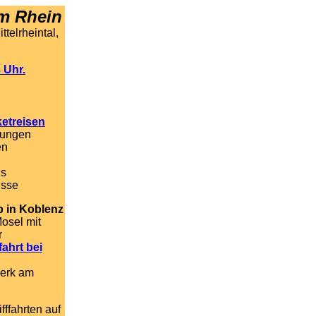
am Rhein
telrheintal,
 Uhr.
etreisen
tungen
en
is
isse
b in Koblenz
osel mit
r
fahrt bei
werk am
ffahrten auf