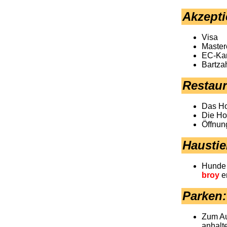
Akzepti
Visa
Master
EC-Kar
Bartza
Restaur
Das Hot
Die Ho
Öffnun
Haustie
Hunde 
broy
e
Parken
:
Zum Au
anhalt