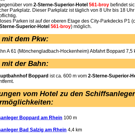
 gegenüber vom
2-Sterne-Superior-Hotel
561-broy
befindet sic
icher Parkplatz. Dieser Parkplatz ist täglich von 8 Uhr bis 18 Uhr
flichtig.
loses Parken ist auf der oberen Etage des City-Parkdecks P1 (
Sterne-Superior-Hotel
561-broy
) möglich.
e mit dem Pkw
:
hn A 61 (Mönchengladbach-Hockenheim) Abfahrt Boppard 7,5 
 mit der Bahn:
uptbahnhof Boppard
ist ca. 600 m vom
2-Sterne-Superior-H
tfernt.
ungen vom Hotel zu den Schiffsanlege
rmöglichkeiten
:
sanleger Boppard am Rhein
100 m
sanleger Bad Salzig am Rhein
4,4 km