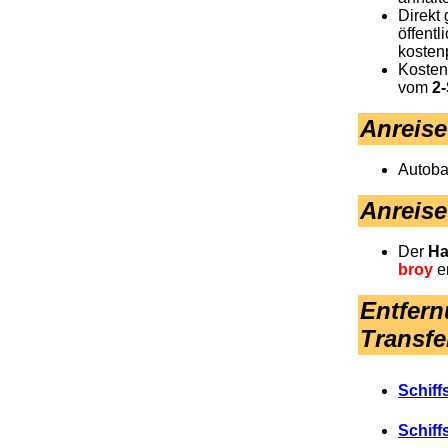
Direkt
öffentl
kostenp
Kosten
vom
2-
Anreis
Autoba
Anreise
Der
Ha
broy
en
Entfern
Transfe
Schiff
Schiff