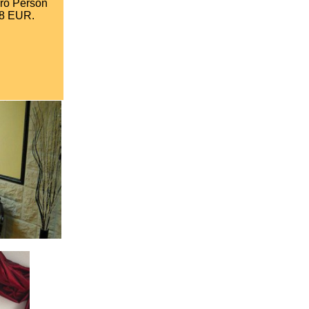
pro Person
28 EUR.