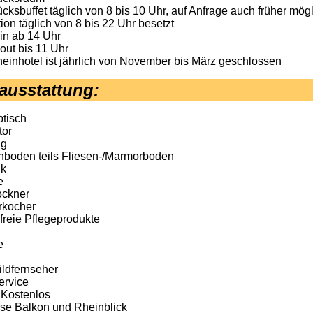
cksbuffet täglich von 8 bis 10 Uhr, auf Anfrage auch früher mög
on täglich von 8 bis 22 Uhr besetzt
in ab 14 Uhr
out bis 11 Uhr
einhotel ist jährlich von November bis März geschlossen
ausstattung
:
btisch
tor
ng
hboden teils Fliesen-/Marmorboden
nk
e
ockner
rkocher
freie Pflegeprodukte
e
ildfernseher
rvice
Kostenlos
ise Balkon und Rheinblick