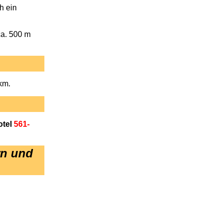
h ein
ca. 500 m
km.
otel
561-
rn
und