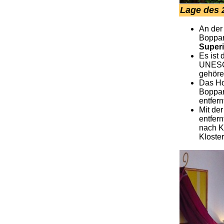
Lage des 
An der
Boppar
Superi
Es ist
UNESCO
gehöre
Das Ho
Boppar
entfern
Mit de
entfern
nach K
Kloster