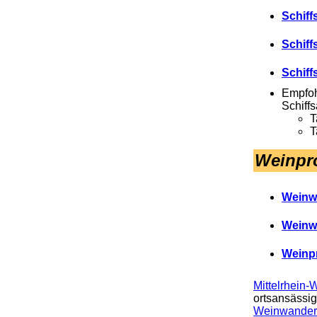
Schiff
Schiff
Schiff
Empfoh
Schiffs
T
T
Weinpr
Weinw
Weinw
Weinpr
Mittelrhein
ortsansässig
Weinwander