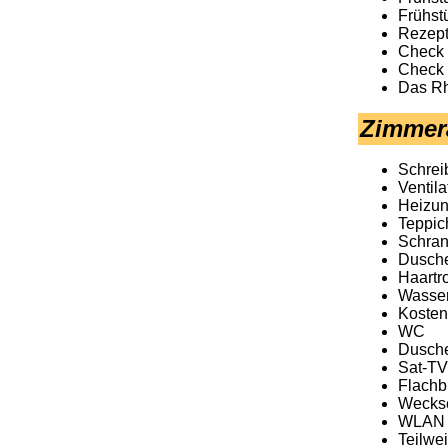
Frühstü
Rezepti
Check 
Check 
Das Rh
Zimmer
Schrei
Ventila
Heizu
Teppic
Schra
Dusch
Haartr
Wasse
Kosten
WC
Dusch
Sat-TV
Flachb
Weckse
WLAN 
Teilwe