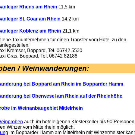
sanleger Rhens am Rhein
11,5 km
sanleger St. Goar am Rhein
14,2 km
sanleger Koblenz am Rhein
21,1 km
lene Taxiunternehmen für einen Transfer vom Hotel zu den
anlegestellen:
axi Kremser, Boppard, Tel. 06742 5530
axi Gras, Boppard, Tel. 06742 82188
oben / Weinwanderungen
:
anderung bei Boppard am Rhein im Bopparder Hamm
anderung bei Oberwesel am Rhein auf der Rheinhöhe
obe im Weinanbaugebiet Mittelrhein
-Weinproben
auch im hoteleigenen Klosterkeller bis 90 Personen
en Winzer vom Mittelrhein möglich.
ung
im Bopparder Hamm am Mittelrhein mit Winzermeister kann 