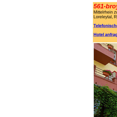
561-bro
Mittelrhein 
Loreleytal, 
Telefonisch
Hotel anfra
.