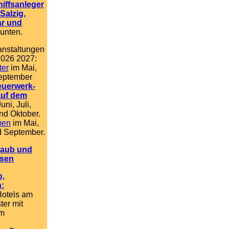
iffsanleger
Salzig,
ar und
unten.
anstaltungen
2026 2027:
ter
im Mai,
September
euerwerk-
auf dem
uni, Juli,
nd Oktober.
men
im Mai,
d September.
laub und
isen
b,
n:
Hotels am
ter mit
am
.