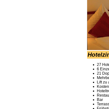
Hotelzi
27 Hot
6 Einz
21 Dop
Mehrbe
Lift z
Koste
Hoteltr
Restau
Bar
Terras
Frühst