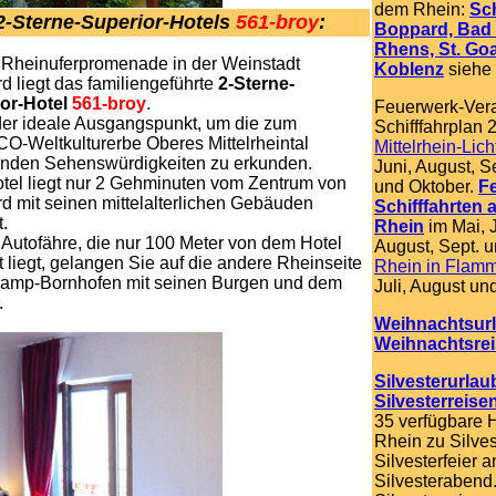
dem Rhein:
Sch
2-Sterne-Superior-Hotels
561-broy
:
Boppard, Bad 
Rhens, St. Go
 Rheinuferpromenade in der Weinstadt
Koblenz
siehe 
d liegt das familiengeführte
2-Sterne-
or-Hotel
561-broy
.
Feuerwerk-Ver
 der ideale Ausgangspunkt, um die zum
Schifffahrplan 
-Weltkulturerbe Oberes Mittelrheintal
Mittelrhein-Lich
nden Sehenswürdigkeiten zu erkunden.
Juni, August, 
tel liegt nur 2 Gehminuten vom Zentrum von
und Oktober.
F
d mit seinen mittelalterlichen Gebäuden
Schifffahrten 
t.
Rhein
im Mai, J
r Autofähre, die nur 100 Meter von dem Hotel
August, Sept. u
t liegt, gelangen Sie auf die andere Rheinseite
Rhein in Flam
amp-Bornhofen mit seinen Burgen und dem
Juli, August un
.
Weihnachtsur
Weihnachtsre
Silvesterurlau
Silvesterreise
35 verfügbare 
Rhein zu Silves
Silvesterfeier 
Silvesterabend