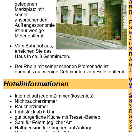
A
gelegenen
R
Marktplatz mit
R
seiner
ansprechenden
F
Außengastronomie
S
ist nur wenige
M
Meter entfernt.
J
u
Vom Bahnhof aus,
S
erreichen Sie das
R
Haus in ca. 8 Gehminuten.
A
R
Der Rhein mit seiner schönen Promenade ist
J
ebenfalls nur wenige Gehminuten vom Hotel entfernt.
W
Hotelinformationen
W
S
Internet auf jedem Zimmer (kostenlos)
S
Nichtraucherzimmer
3
Raucherzimmer
R
Frühstück ab 6 Uhr
S
gut bürgerliche Küche mit Tresen-Betrieb
S
Saal für Feiern jeglicher Art
S
Halbpension für Gruppen auf Anfrage