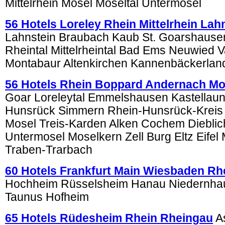
Mittelrhein Mosel Moseltal Untermosel
56 Hotels Loreley Rhein Mittelrhein La
Lahnstein Braubach Kaub St. Goarshausen
Rheintal Mittelrheintal Bad Ems Neuwied V
Montabaur Altenkirchen Kannenbäckerlan
56 Hotels Rhein Boppard Andernach Mo
Goar Loreleytal Emmelshausen Kastellau
Hunsrück Simmern Rhein-Hunsrück-Kreis
Mosel Treis-Karden Alken Cochem Diebli
Untermosel Moselkern Zell Burg Eltz Eifel
Traben-Trarbach
60 Hotels Frankfurt Main Wiesbaden Rh
Hochheim Rüsselsheim Hanau Niedernha
Taunus Hofheim
65 Hotels Rüdesheim Rhein Rheingau
A