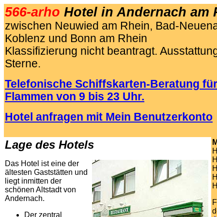
566-arho
Hotel in Andernach am 
zwischen Neuwied am Rhein, Bad-Neuenah
Koblenz und Bonn am Rhein
Klassifizierung nicht beantragt. Ausstattung
Sterne.
Telefonische Schiffskarten-Beratung für
Flammen von 9 bis 23 Uhr.
Hotel anfragen mit Mein Benutzerkonto
.
Lage des Hotels
M
H
H
Das Hotel ist eine der
H
ältesten Gaststätten und
H
liegt inmitten der
H
schönen Altstadt von
Andernach.
F
d
Der zentral