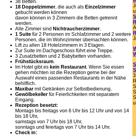
M
38 Betten.
J
18 Doppelzimmer
, die auch als
Einzelzimmer
u
gebucht werden können
S
davon können in 3 Zimmern die Betten getrennt
R
werden.
A
Alle Zimmer sind
Nichtraucherzimmer
.
R
1 Suite
für 2 Personen im Schlafzimmer und 2 weitere
J
Personen, die im Wohnzimmer übernachten können.
Lift zu allen 18 Hotelzimmern in 3 Etagen.
W
Zur Suite im Dachgeschoss führt eine Treppe.
W
3 Zusatzbetten und 2 Babybetten vorhanden.
Frühstücksraum
.
S
Im Hotel gibt es
kein Restaurant
. Wenn Sie essen
S
gehen möchten ist die Rezeption gerne bei der
3
Auswahl eines passenden Restaurants in der Nähe
R
behilflich.
S
Maxibar
mit Getränken zur Selbstbedienung.
S
Gewölbekeller
für Feierlichkeiten mit separatem
S
Eingang.
u
Rezeption besetzt:
Montags bis freitags von 6 Uhr bis 12 Uhr und von 14
bis 18 Uhr,
samstags von 7 Uhr bis 18 Uhr,
sonntags und feiertags von 7 Uhr bis 14 Uhr.
Check in: