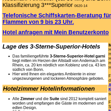
Klassifizierung 3***Superior
0620-14
Telefonische Schiffskarten-Beratung für
Flammen von 9 bis 23 Uhr.
Hotel anfragen mit Mein Benutzerkonto
.
Lage des 3-Sterne-Superior-Hotels
M
H
H
Das familiengeführte
3-Sterne-Superior-Hotel garni
H
liegt mitten im Herzen der Altstadt von Andernach am
H
Rhein, ca. 20 km nördlich von Koblenz und ca. 43 km
H
südlich von Bonn.
Hier wird Ihnen ein elegantes Ambiente in einer
F
ungezwungenen und lockeren Atmosphäre geboten.
d
A
Hotelzimmer Hotelinformationen
K
s
Alle
Zimmer
und die
Suite
sind 2012 komplett saniert
F
worden und empfangen die Gäste im modernen und
S
edlen Design.