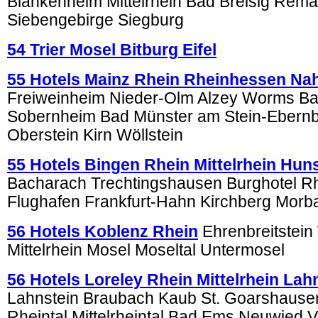
Blankenheim Mittelrhein Bad Breisig Rema
Siebengebirge Siegburg
54 Trier Mosel Bitburg Eifel
55 Hotels Mainz Rhein Rheinhessen Na
Freiweinheim Nieder-Olm Alzey Worms B
Sobernheim Bad Münster am Stein-Ebernb
Oberstein Kirn Wöllstein
55 Hotels Bingen Rhein Mittelrhein Hun
Bacharach Trechtingshausen Burghotel 
Flughafen Frankfurt-Hahn Kirchberg Morb
56 Hotels Koblenz Rhein
Ehrenbreitstein
Mittelrhein Mosel Moseltal Untermosel
56 Hotels Loreley Rhein Mittelrhein La
Lahnstein Braubach Kaub St. Goarshausen
Rheintal Mittelrheintal Bad Ems Neuwied V