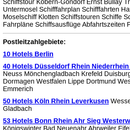
Schiffstour Kobern-Gondorf Ernst Bullay T
Untermosel Schifffahrplan Schifffahrten Ha
Moselschiff Klotten Schiffstouren Schiffe S
Fahrpläne Schiffsausflüge Abfahrtszeiten 
Postleitzahlgebiete:
10 Hotels Berlin
40 Hotels Düsseldorf Rhein Niederrhein
Neuss Mönchengladbach Krefeld Duisburg
Dormagen Westfalen Lippe Dortmund We
Emmerich
50 Hotels Köln Rhein Leverkusen
Wessel
Gladbach
53 Hotels Bonn Rhein Ahr Sieg Westerw
Königswinter Bad Neuenahr Ahrweiler Eifel