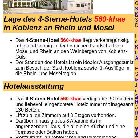
G
S
K
Lage des 4-Sterne-Hotels
560-khae
S
D
in Koblenz an Rhein und Mosel
F
Das
4-Sterne-Hotel
560-khae
liegt verkehrsgünstig,
d
ruhig und sonnig in der herrlichen Landschaft von
K
Mosel und Rhein an den Weinbergen von Koblenz-
L
Güls.
A
Der Standort des Hotels ist ein idealer Ausgangspunkt
zum Besuch der Stadt Koblenz sowie für Ausflüge in
F
die Rhein- und Moselregion.
S
M
Hotelausstattung
J
u
S
Das
4-Sterne-Hotel
560-khae
verfügt über 50 modern
R
und liebevoll eingerichtete Hotelzimmer mit insgesamt
A
130 Betten.
R
Lift zu allen Zimmern auf 3 Etagen vorhanden.
J
Darüber hinaus gibt es 8 Apartments im
angrenzenden Haus, die alle eine Küche und eine
W
Terrasse oder Balkon haben.
W
Restaurants, Außenterrasse und verschiedene