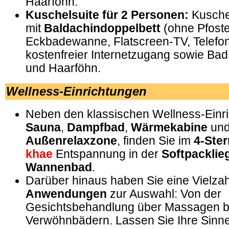
Haarföhn.
Kuschelsuite für 2 Personen:
Kuschel
mit
Baldachindoppelbett
(ohne Pfost
Eckbadewanne, Flatscreen-TV, Telefon,
kostenfreier Internetzugang sowie Ba
und Haarföhn.
Wellness-Einrichtungen
Neben den klassischen Wellness-Einr
Sauna
,
Dampfbad
,
Wärmekabine
un
Außenrelaxzone
, finden Sie im
4-Ste
khae
Entspannung in der
Softpacklie
Wannenbad
.
Darüber hinaus haben Sie eine Vielza
Anwendungen
zur Auswahl: Von der
Gesichtsbehandlung über Massagen bi
Verwöhnbädern. Lassen Sie Ihre Sinn