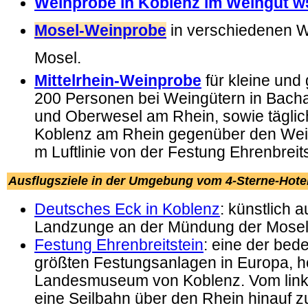
Weinprobe in Koblenz im Weingut 
Mosel-Weinprobe
in verschiedenen W
Mosel.
Mittelrhein-Weinprobe
für kleine und
200 Personen bei Weingütern in Bach
und Oberwesel am Rhein, sowie täglic
Koblenz am Rhein gegenüber den Wei
m Luftlinie von der Festung Ehrenbreits
Ausflugsziele in der Umgebung vom
4-Sterne-Hote
Deutsches Eck in Koblenz
: künstlich 
Landzunge an der Mündung der Mosel 
Festung Ehrenbreitstein
: eine der bed
größten Festungsanlagen in Europa, h
Landesmuseum von Koblenz. Vom linke
eine Seilbahn über den Rhein hinauf z