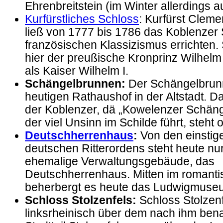
Ehrenbreitstein (im Winter allerdings a
Kurfürstliches Schloss
:
Kurfürst Clem
ließ von 1777 bis 1786 das Koblenzer 
französischen Klassizismus errichten. 
hier der preußische Kronprinz Wilhelm
als Kaiser Wilhelm I.
Schängelbrunnen:
Der Schängelbrun
heutigen Rathaushof in der Altstadt. 
der Koblenzer, dä „Kowelenzer Schäng
der viel Unsinn im Schilde führt, steht 
Deutschherrenhaus
:
Von den einstig
deutschen Ritterordens steht heute nu
ehemalige Verwaltungsgebäude, das
Deutschherrenhaus. Mitten im romant
beherbergt es heute das Ludwigmuse
Schloss Stolzenfels:
Schloss Stolzenf
linksrheinisch über dem nach ihm ben