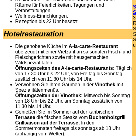
Räume für Feierlichkeiten, Tagungen und
S
Veranstaltungen.
S
Wellness-Einrichtungen.
3
Rezeption bis 22 Uhr besetzt.
R
S
Hotelrestauration
S
S
u
Die gehobene Küche im
A-la-carte-Restaurant
überzeugt mit einer Vielzahl an saisonalen Fisch- und
Fleischgerichten sowie mit hausgemachten
Wildspezialitäten.
Öffnungszeiten des A-la-carte-Restaurants:
Täglich
von 17.30 Uhr bis 22 Uhr, von Freitag bis Sonntag
zusätzlich von 11.30 Uhr bis 14 Uhr.
Verwöhnen Sie Ihren Gaumen in der
Vinothek
mit
Spezialitätenmenüs.
Öffnungszeiten der Vinothek:
Mittwoch bis Sonntag
von 18 Uhr bis 22 Uhr, am Sonntag zusätzlich von
11.30 bis 14 Uhr.
Genießen Sie im Sommer auf der karibischen
Terrasse
die frischen Steaks vom
Buchenholzgrill
.
Grillsaison auf der Terrasse:
In den
Sommermonaten freitags bis sonntags ab 18 Uhr
(abhängig vom Wetter).