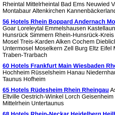
Rheintal Mittelrheintal Bad Ems Neuwied V
Montabaur Altenkirchen Kannenbäckerlan
56 Hotels Rhein Boppard Andernach Mo
Goar Loreleytal Emmelshausen Kastellau
Hunsrück Simmern Rhein-Hunsrück-Kreis
Mosel Treis-Karden Alken Cochem Diebli
Untermosel Moselkern Zell Burg Eltz Eifel
Traben-Trarbach
60 Hotels Frankfurt Main Wiesbaden Rh
Hochheim Rüsselsheim Hanau Niedernha
Taunus Hofheim
65 Hotels Rüdesheim Rhein Rheingau
A
Eltville Oestrich-Winkel Lorch Geisenheim
Mittelrhein Untertaunus
68 Hotels Rhein-Neckar Heidelberg Hei