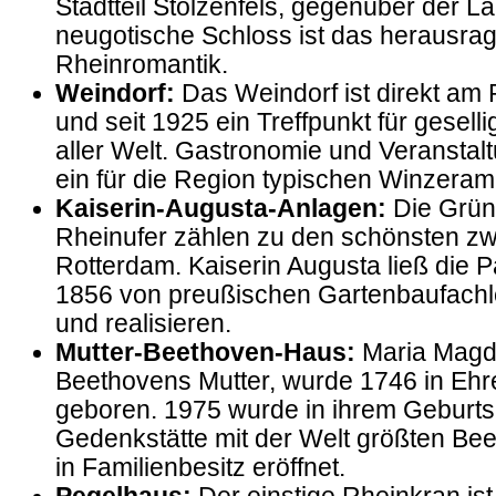
Stadtteil Stolzenfels, gegenüber der
neugotische Schloss ist das herausra
Rheinromantik.
Weindorf:
Das Weindorf ist direkt am
und seit 1925 ein Treffpunkt für gesel
aller Welt. Gastronomie und Veranstal
ein für die Region typischen Winzeramb
Kaiserin-Augusta-Anlagen:
Die Grü
Rheinufer zählen zu den schönsten z
Rotterdam. Kaiserin Augusta ließ die 
1856 von preußischen Gartenbaufachl
und realisieren.
Mutter-Beethoven-Haus:
Maria Magd
Beethovens Mutter, wurde 1746 in Ehre
geboren. 1975 wurde in ihrem Geburt
Gedenkstätte mit der Welt größten B
in Familienbesitz eröffnet.