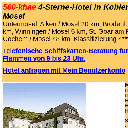
560-khae
4-Sterne-Hotel in Koble
Mosel
Untermosel, Alken / Mosel 20 km, Brodenb
km, Winningen / Mosel 5 km, St. Goar am 
Cochem / Mosel 48 km.
Klassifizierung 4**
Telefonische Schiffskarten-Beratung für
Flammen von 9 bis 23 Uhr.
Hotel anfragen mit Mein Benutzerkonto
.
M
H
H
H
H
H
S
a