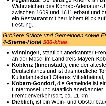
Pegelhaus:
Der einstige Rheinkran ist 
Wahrzeichen des Konrad-Adenauer-Uf
zwischen 1609 und 1611 erbaut und b
ein Restaurant mit herrlichem Blick au
Festung.
Größere Städte und Gemeinden sowie E
4-Sterne-Hotel
560-khae
Winningen
,
staatlich anerkannter Fre
an der Mosel im Landkreis Mayen-Kobl
Koblenz (Innenstadt),
eine der ältest
Deutschlands und ist das nördliche Tor
Kulturlandschaft Oberes Mittelrheintal,
Kobern-Gondorf,
die Gemeinde ist ei
Untermosel und staatlich anerkannter
Fremdenverkehrsort, ca. 11 km
Dieblich,
ist ein Wein- und Obstanbauo