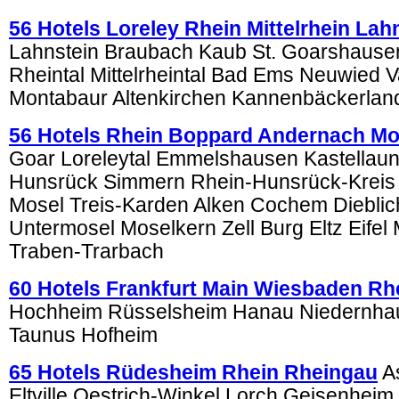
56 Hotels Loreley Rhein Mittelrhein La
Lahnstein Braubach Kaub St. Goarshausen
Rheintal Mittelrheintal Bad Ems Neuwied V
Montabaur Altenkirchen Kannenbäckerlan
56 Hotels Rhein Boppard Andernach Mo
Goar Loreleytal Emmelshausen Kastellau
Hunsrück Simmern Rhein-Hunsrück-Kreis
Mosel Treis-Karden Alken Cochem Diebli
Untermosel Moselkern Zell Burg Eltz Eifel
Traben-Trarbach
60 Hotels Frankfurt Main Wiesbaden Rh
Hochheim Rüsselsheim Hanau Niedernha
Taunus Hofheim
65 Hotels Rüdesheim Rhein Rheingau
A
Eltville Oestrich-Winkel Lorch Geisenheim