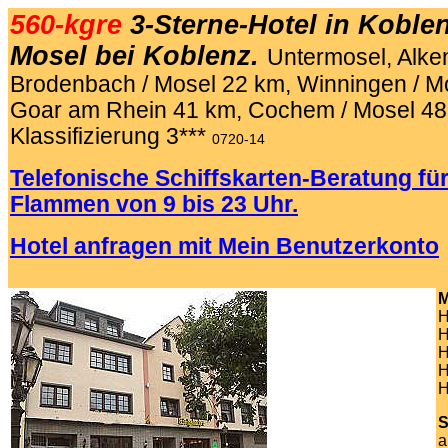
560-kgre
3-Sterne-Hotel in Koble
Mosel bei Koblenz.
Untermosel, Alke
Brodenbach / Mosel 22 km, Winningen / Mo
Goar am Rhein 41 km, Cochem / Mosel 48
Klassifizierung 3***
0720-14
Telefonische Schiffskarten-Beratung für
Flammen von 9 bis 23 Uhr.
Hotel anfragen mit Mein Benutzerkonto
.
M
H
H
H
H
H
S
a