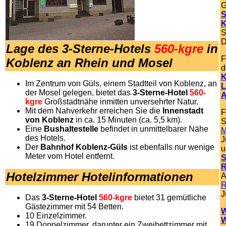
G
S
K
S
D
Lage des 3-Sterne-Hotels
560-kgre
in
F
Koblenz an Rhein und Mosel
d
K
Im Zentrum von Güls, einem Stadtteil von Koblenz, an
L
der Mosel gelegen, bietet das
3-Sterne-Hotel
560-
A
kgre
Großstadtnähe inmitten unversehrter Natur.
Mit dem Nahverkehr erreichen Sie die
Innenstadt
F
von Koblenz
in ca. 15 Minuten (ca. 5,5 km).
S
Eine
Bushaltestelle
befindet in unmittelbarer Nähe
M
des Hotels.
J
Der
Bahnhof Koblenz-Güls
ist ebenfalls nur wenige
u
Meter vom Hotel entfernt.
S
R
Hotelzimmer Hotelinformationen
A
R
J
Das
3-Sterne-Hotel
560-kgre
bietet 31 gemütliche
Gästezimmer mit 54 Betten.
W
10 Einzelzimmer.
W
19 Doppelzimmer, darunter ein Zweibettzimmer mit