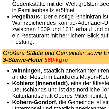
Gedenkstätte mit der Welt größten B
in Familienbesitz eröffnet.
Pegelhaus:
Der einstige Rheinkran ist 
Wahrzeichen des Konrad-Adenauer-Uf
zwischen 1609 und 1611 erbaut und b
ein Restaurant mit herrlichem Blick au
Festung.
Größere Städte und Gemeinden sowie E
3-Sterne-Hotel
560-kgre
Winningen,
staatlich anerkannter Fre
an der Mosel im Landkreis Mayen-Kobl
Koblenz (Innenstadt),
eine der ältest
Deutschlands und ist das nördliche Tor
Kulturlandschaft Oberes Mittelrheintal,
Kobern-Gondorf,
die Gemeinde ist ei
Untermosel und staatlich anerkannter