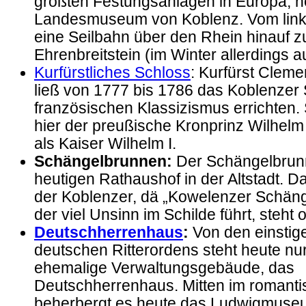
größten Festungsanlagen in Europa, h
Landesmuseum von Koblenz. Vom linke
eine Seilbahn über den Rhein hinauf z
Ehrenbreitstein (im Winter allerdings a
Kurfürstliches Schloss
: Kurfürst Clem
ließ von 1777 bis 1786 das Koblenzer 
französischen Klassizismus errichten. 
hier der preußische Kronprinz Wilhelm
als Kaiser Wilhelm I.
Schängelbrunnen:
Der Schängelbrun
heutigen Rathaushof in der Altstadt. 
der Koblenzer, dä „Kowelenzer Schäng
der viel Unsinn im Schilde führt, steht 
Deutschherrenhaus
:
Von den einstig
deutschen Ritterordens steht heute nu
ehemalige Verwaltungsgebäude, das
Deutschherrenhaus. Mitten im romant
beherbergt es heute das Ludwigmuse