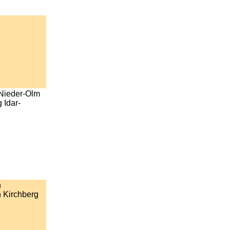
Nieder-Olm
 Idar-
h
 Kirchberg