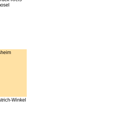
mosel
sheim
trich-Winkel