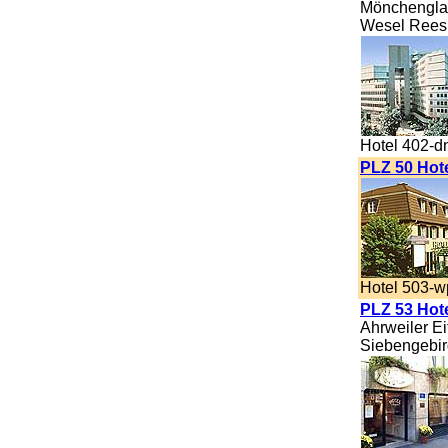
Mönchenglad
Wesel Rees
Hotel 402-d
PLZ 50 Hot
Hotel 503-
PLZ 53 Hot
Ahrweiler E
Siebengebir