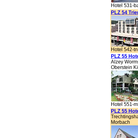
Hotel 531-b
PLZ 54 Trie
Hotel 542-tn
PLZ 55 Hot
Alzey Worms
Oberstein Ki
Hotel 551-m
PLZ 55 Hote
Trechtingsh
Morbach