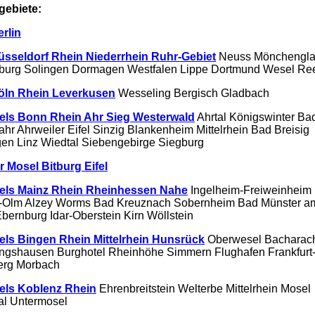
gebiete:
rlin
üsseldorf Rhein Niederrhein Ruhr-Gebiet
Neuss Mönchengl
sburg Solingen Dormagen Westfalen Lippe Dortmund Wesel R
Köln Rhein Leverkusen
Wesseling Bergisch Gladbach
els Bonn Rhein Ahr Sieg Westerwald
Ahrtal Königswinter Ba
hr Ahrweiler Eifel Sinzig Blankenheim Mittelrhein Bad Breisig
n Linz Wiedtal Siebengebirge Siegburg
er Mosel Bitburg Eifel
tels Mainz Rhein Rheinhessen Nahe
Ingelheim-Freiweinheim
-Olm Alzey Worms Bad Kreuznach Sobernheim Bad Münster a
Ebernburg Idar-Oberstein Kirn Wöllstein
els Bingen Rhein Mittelrhein Hunsrück
Oberwesel Bacharac
ingshausen Burghotel Rheinhöhe Simmern Flughafen Frankfur
erg Morbach
els Koblenz Rhein
Ehrenbreitstein Welterbe Mittelrhein Mosel
al Untermosel