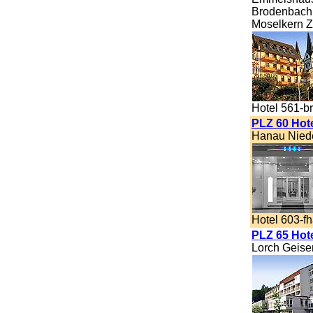
Brodenbach 
Moselkern Ze
Hotel 561-b
PLZ 60 Hot
Hanau Nied
Hotel 603-f
PLZ 65 Hot
Lorch Geise