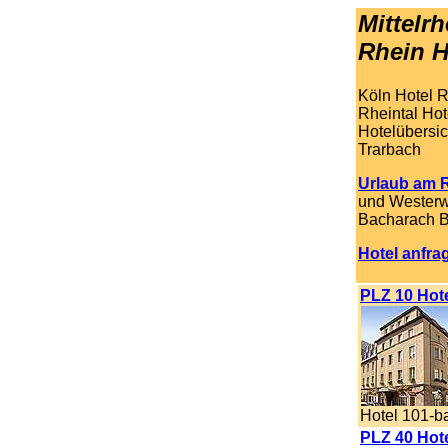
Mittelr
Rhein H
Köln Hotel R
Rheintal Hot
Hotelübersi
Trarbach
Urlaub am 
und Westerw
Bacharach B
Hotel anfra
.
PLZ 10 Hote
Hotel 101-b
PLZ 40 Hote