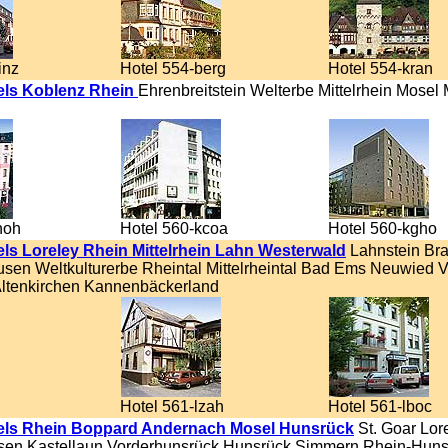
inz
Hotel 554-berg
Hotel 554-kran
els Koblenz Rhein
Ehrenbreitstein Welterbe Mittelrhein Mosel 
hoh
Hotel 560-kcoa
Hotel 560-kgho
ls Loreley Rhein Mittelrhein Lahn Westerwald
Lahnstein Br
usen Weltkulturerbe Rheintal Mittelrheintal Bad Ems Neuwied V
ltenkirchen Kannenbäckerland
Hotel 561-lzah
Hotel 561-lboc
els Rhein Boppard Andernach Mosel Hunsrück
St. Goar Lore
en Kastellaun Vorderhunsrück Hunsrück Simmern Rhein-Huns