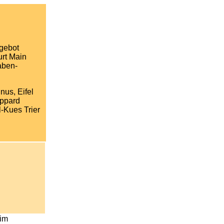
ngebot
urt Main
aben-
us, Eifel
oppard
-Kues Trier
im