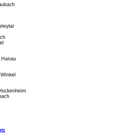
aubach
eleytal
-
ich
el
 Hanau
-Winkel
Hockenheim
bach
tz