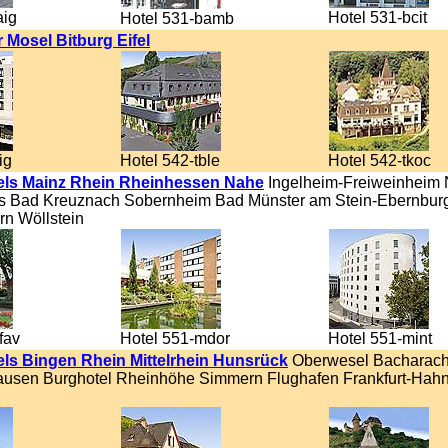
aig
Hotel 531-bcit
Hotel 531-bamb
r Mosel Bitburg Eifel
ig
Hotel 542-tble
Hotel 542-tkoc
els Mainz Rhein Rheinhessen Nahe
Ingelheim-Freiweinheim 
 Bad Kreuznach Sobernheim Bad Münster am Stein-Ebernburg
rn Wöllstein
fav
Hotel 551-mdor
Hotel 551-mint
ls Bingen Rhein Mittelrhein Hunsrück
Oberwesel Bacharac
ausen Burghotel Rheinhöhe Simmern Flughafen Frankfurt-Hahn