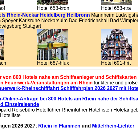
hof
Hotel 653-kron
Hotel 653-rtra
els Rhein-Neckar Heidelberg Heilbronn
Mannheim Ludwigsh
Speyer Karlsruhe Neckarsulm Bad Friedrichshall Bad Wimpfe
wigsburg Stuttgart
ach
Hotel 687-hlux
Hotel 691-hrit
 von 800 Hotels nahe am Schiffsanleger und Schiffskarten 
n Feuerwerk-Veranstaltungen am Rhein
für kleine und groß
euerwerk-Rheinschifffahrt Schifffahrplan 2026 2027 mit Hote
-Online-Anfrage bei 800 Hotels am Rhein nahe der Schiffsa
d Einzelreisende
pard Reisebüro Hotelführer Rheinführer Hotellisten Hotelange
Hotelliste
ungen 2026 2027:
Rhein in Flammen
und
Mittelrhein-Lichter