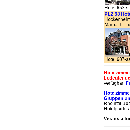
Hotel 653-s
PLZ 68 Hot
Hockenheim 
Marbach Lud
Hotel 687-s
Hotelzimmer
bedeutende
verfügbar:
F
Hotelzimmer
Gruppen un
Rheintal Bop
Hotelguides 
Veranstalt