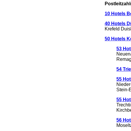
Postleitzahl
10 Hotels Be
40 Hotels D
Krefeld Dui
50 Hotels 
53 Hot
Neuena
Remage
54 Tri
55 Ho
Nieder
Stein-
55 Hot
Trecht
Kirchb
56 Hot
Moselt