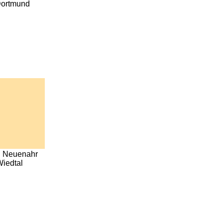
Dortmund
d Neuenahr
Wiedtal