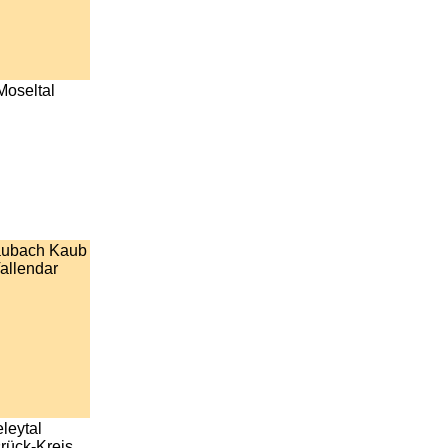
Moseltal
aubach Kaub
allendar
leytal
rück-Kreis