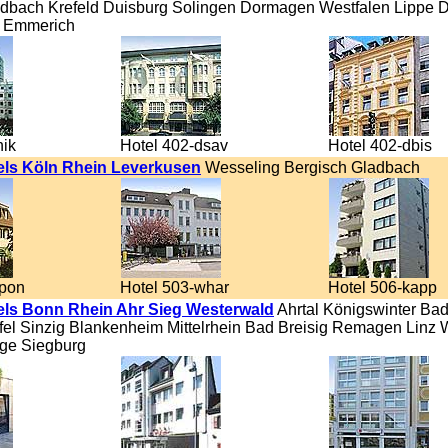
bach Krefeld Duisburg Solingen Dormagen Westfalen Lippe 
 Emmerich
nik
Hotel 402-dsav
Hotel 402-dbis
els Köln Rhein Leverkusen
Wesseling Bergisch Gladbach
wpon
Hotel 503-whar
Hotel 506-kapp
els Bonn Rhein Ahr Sieg Westerwald
Ahrtal Königswinter Ba
ifel Sinzig Blankenheim Mittelrhein Bad Breisig Remagen Linz 
ge Siegburg