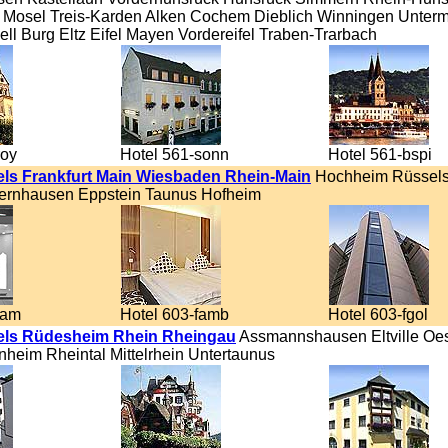
Mosel Treis-Karden Alken Cochem Dieblich Winningen Unter
ll Burg Eltz Eifel Mayen Vordereifel Traben-Trarbach
roy
Hotel 561-sonn
Hotel 561-bspi
els Frankfurt Main Wiesbaden Rhein-Main
Hochheim Rüssel
ernhausen Eppstein Taunus Hofheim
ham
Hotel 603-famb
Hotel 603-fgol
els Rüdesheim Rhein Rheingau
Assmannshausen Eltville Oes
nheim Rheintal Mittelrhein Untertaunus