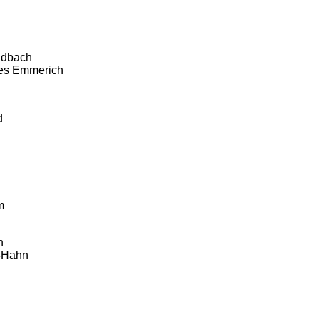
adbach
ees Emmerich
d
m
h
t-Hahn