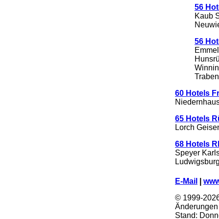
56 Hot
Kaub S
Neuwie
56 Ho
Emmels
Hunsrü
Winnin
Traben
60 Hotels F
Niedernhaus
65 Hotels 
Lorch Geisen
68 Hotels R
Speyer Karl
Ludwigsburg 
.
E-Mail
|
www
© 1999-202
Änderungen 
Stand:
Donne