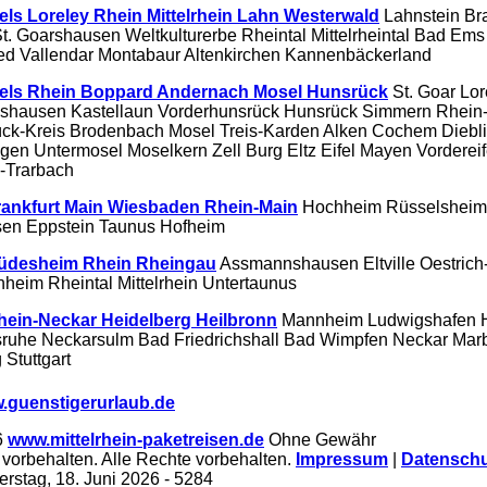
els Loreley Rhein Mittelrhein Lahn Westerwald
Lahnstein Br
t. Goarshausen Weltkulturerbe Rheintal Mittelrheintal Bad Ems
d Vallendar Montabaur Altenkirchen Kannenbäckerland
tels Rhein Boppard Andernach Mosel Hunsrück
St. Goar Lor
hausen Kastellaun Vorderhunsrück Hunsrück Simmern Rhein
ck-Kreis Brodenbach Mosel Treis-Karden Alken Cochem Diebl
gen Untermosel Moselkern Zell Burg Eltz Eifel Mayen Vordereif
-Trarbach
rankfurt Main Wiesbaden Rhein-Main
Hochheim Rüsselsheim
en Eppstein Taunus Hofheim
Rüdesheim Rhein Rheingau
Assmannshausen Eltville Oestrich
heim Rheintal Mittelrhein Untertaunus
hein-Neckar Heidelberg Heilbronn
Mannheim Ludwigshafen 
sruhe Neckarsulm Bad Friedrichshall Bad Wimpfen Neckar Mar
Stuttgart
.guenstigerurlaub.de
6
www.mittelrhein-paketreisen.de
Ohne Gewähr
vorbehalten. Alle Rechte vorbehalten.
Impressum
|
Datenschu
rstag, 18. Juni 2026
- 5284