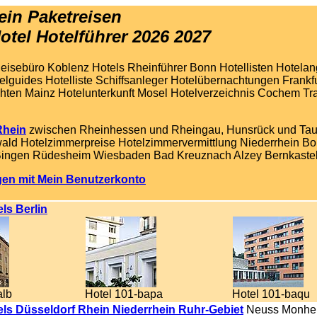
hein Paketreisen
otel Hotelführer 2026 2027
eisebüro Koblenz Hotels Rheinführer Bonn Hotellisten Hotela
elguides Hotelliste Schiffsanleger Hotelübernachtungen Frankf
chten Mainz Hotelunterkunft Mosel Hotelverzeichnis Cochem Tr
Rhein
zwischen Rheinhessen und Rheingau, Hunsrück und Taun
ald Hotelzimmerpreise Hotelzimmervermittlung Niederrhein B
ingen Rüdesheim Wiesbaden Bad Kreuznach Alzey Bernkastel
gen mit Mein Benutzerkonto
ls Berlin
alb
Hotel 101-bapa
Hotel 101-baqu
ls Düsseldorf Rhein Niederrhein Ruhr-Gebiet
Neuss Monhe