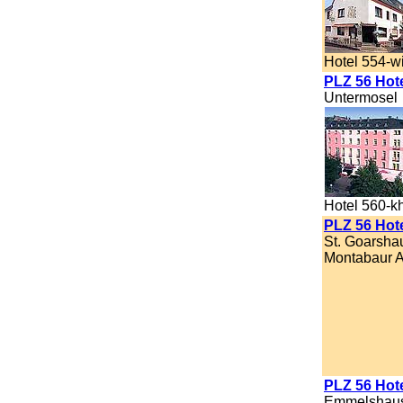
Hotel 554-w
PLZ 56 Hot
Untermosel
Hotel 560-k
PLZ 56 Hote
St. Goarsha
Montabaur A
PLZ 56 Hot
Emmelshaus