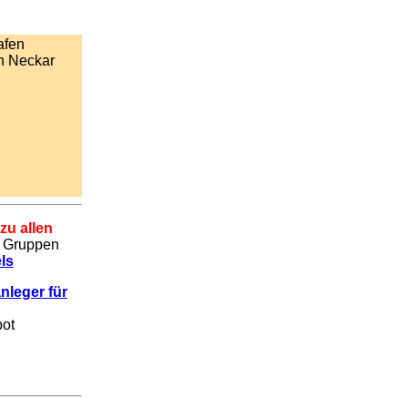
afen
n Neckar
zu allen
e Gruppen
ls
nleger für
bot