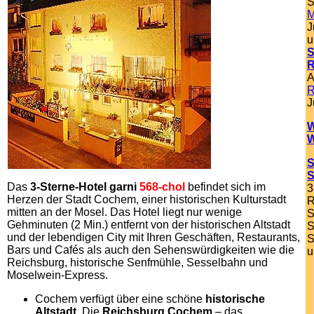
S
M
J
u
S
R
A
R
J
W
W
S
S
Das
3-Sterne-Hotel garni
568-chol
befindet sich im
3
Herzen der Stadt Cochem, einer historischen Kulturstadt
R
mitten an der Mosel. Das Hotel liegt nur wenige
S
Gehminuten (2 Min.) entfernt von der historischen Altstadt
S
und der lebendigen City mit Ihren Geschäften, Restaurants,
S
Bars und Cafés als auch den Sehenswürdigkeiten wie die
u
Reichsburg, historische Senfmühle, Sesselbahn und
Moselwein-Express.
Cochem verfügt über eine schöne
historische
Altstadt
. Die
Reichsburg Cochem
– das