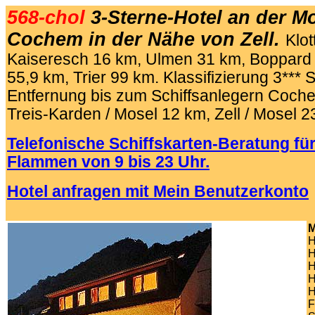
568-chol
3-Sterne-Hotel an der Mo
Cochem in der Nähe von Zell.
Klot
Kaiseresch 16 km, Ulmen 31 km, Boppard 
55,9 km, Trier 99 km. Klassifizierung 3*** 
Entfernung bis zum Schiffsanlegern Coch
Treis-Karden / Mosel 12 km, Zell / Mosel 2
Telefonische Schiffskarten-Beratung für
Flammen von 9 bis 23 Uhr.
Hotel anfragen mit Mein Benutzerkonto
.
M
H
H
H
H
H
F