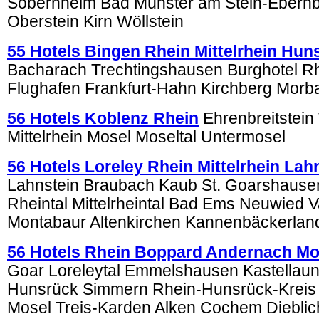
Sobernheim Bad Münster am Stein-Ebernb
Oberstein Kirn Wöllstein
55 Hotels Bingen Rhein Mittelrhein Hun
Bacharach Trechtingshausen Burghotel 
Flughafen Frankfurt-Hahn Kirchberg Morb
56 Hotels Koblenz Rhein
Ehrenbreitstein
Mittelrhein Mosel Moseltal Untermosel
56 Hotels Loreley Rhein Mittelrhein La
Lahnstein Braubach Kaub St. Goarshausen
Rheintal Mittelrheintal Bad Ems Neuwied V
Montabaur Altenkirchen Kannenbäckerlan
56 Hotels Rhein Boppard Andernach Mo
Goar Loreleytal Emmelshausen Kastellau
Hunsrück Simmern Rhein-Hunsrück-Kreis
Mosel Treis-Karden Alken Cochem Diebli