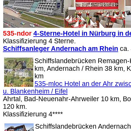
535-ndor
4-Sterne-Hotel in Nürburg in de
Klassifizierung 4 Sterne.
Schiffsanleger Andernach am Rhein
ca.
Schiffslandebrücken Remagen-K
km, Andernach / Rhein 38 km, K
km
535-mloc Hotel an der Ahr zwisc
u. Blankenheim / Eifel
Ahrtal, Bad-Neuenahr-Ahrweiler 10 km, Bo
120 km.
Klassifizierung 4****
Schiffslandebrücken Andernach 