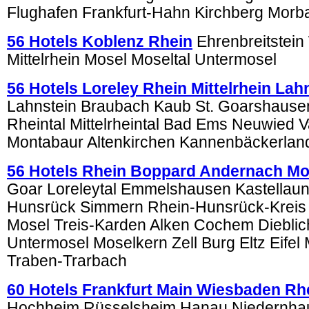
Flughafen Frankfurt-Hahn Kirchberg Morb
56 Hotels Koblenz Rhein
Ehrenbreitstein
Mittelrhein Mosel Moseltal Untermosel
56 Hotels Loreley Rhein Mittelrhein La
Lahnstein Braubach Kaub St. Goarshausen
Rheintal Mittelrheintal Bad Ems Neuwied V
Montabaur Altenkirchen Kannenbäckerlan
56 Hotels Rhein Boppard Andernach Mo
Goar Loreleytal Emmelshausen Kastellau
Hunsrück Simmern Rhein-Hunsrück-Kreis
Mosel Treis-Karden Alken Cochem Diebli
Untermosel Moselkern Zell Burg Eltz Eifel
Traben-Trarbach
60 Hotels Frankfurt Main Wiesbaden Rh
Hochheim Rüsselsheim Hanau Niedernha