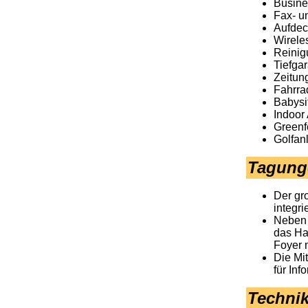
Busine
Fax- u
Aufdec
Wirele
Reinig
Tiefga
Zeitun
Fahrra
Babysit
Indoor
Greenf
Golfan
Tagunge
Der gr
integr
Neben 
das Ha
Foyer 
Die Mi
für In
Techni