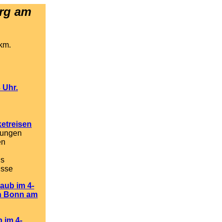
erg
am
km.
 Uhr.
etreisen
tungen
en
is
isse
aub im 4-
in Bonn am
b im 4-