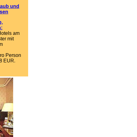
laub und
isen
b,
n:
Hotels am
ter mit
am
.
pro Person
28 EUR.