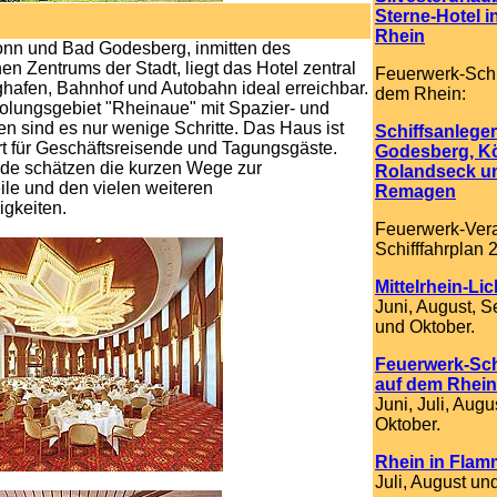
Sterne-Hotel 
Rhein
nn und Bad Godesberg, inmitten des
hen Zentrums der Stadt, liegt das Hotel zentral
Feuerwerk-Schif
hafen, Bahnhof und Autobahn ideal erreichbar.
dem Rhein:
lungsgebiet "Rheinaue" mit Spazier- und
 sind es nur wenige Schritte. Das Haus ist
Schiffsanlege
rt für Geschäftsreisende und Tagungsgäste.
Godesberg, Kö
nde schätzen die kurzen Wege zur
Rolandseck u
e und den vielen weiteren
Remagen
gkeiten.
Feuerwerk-Ver
Schifffahrplan 
Mittelrhein-Lic
Juni, August, 
und Oktober.
Feuerwerk-Sch
auf dem Rhein
Juni, Juli, Augu
Oktober.
Rhein in Fla
Juli, August un