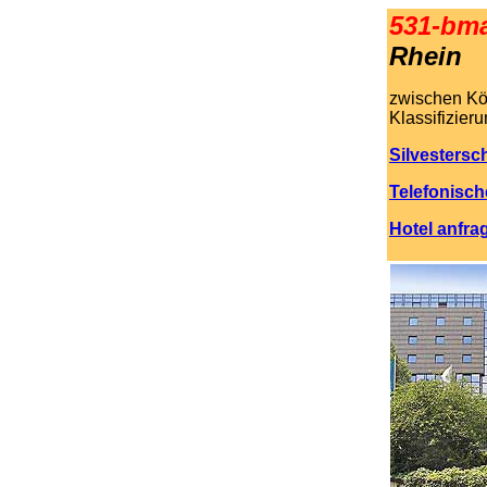
531-bm
Rhein
zwischen Kö
Klassifizieru
Silvestersc
Telefonisch
Hotel anfra
.