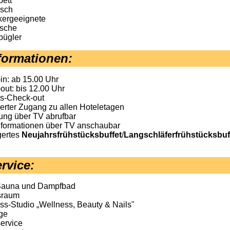
bett
isch
ikergeeignete
sche
bügler
formationen:
in: ab 15.00 Uhr
out: bis 12.00 Uhr
s-Check-out
erter Zugang zu allen Hoteletagen
ng über TV abrufbar
nformationen über TV anschaubar
gertes
Neujahrsfrühstücksbuffet
/
Langschläferfrühstücksbuf
rvice
:
Sauna und Dampfbad
sraum
ss-Studio „Wellness, Beauty & Nails"
ge
ervice