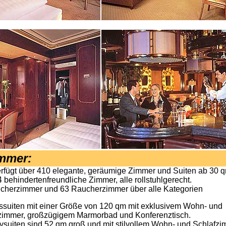
immer
:
erfügt über 410 elegante, geräumige Zimmer und Suiten ab 30 
 behindertenfreundliche Zimmer, alle rollstuhlgerecht.
ucherzimmer und 63 Raucherzimmer über alle Kategorien
ssuiten mit einer Größe von 120 qm mit exklusivem Wohn- und
zimmer, großzügigem Marmorbad und Konferenztisch.
ysuiten sind 52 qm groß und mit stilvollem Wohn- und Schlafzi