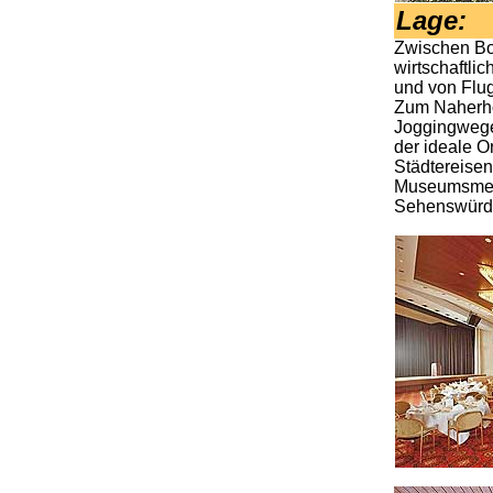
Lage
:
Zwischen Bo
wirtschaftlic
und von Flug
Zum Naherho
Joggingwegen
der ideale O
Städtereise
Museumsmeil
Sehenswürdi