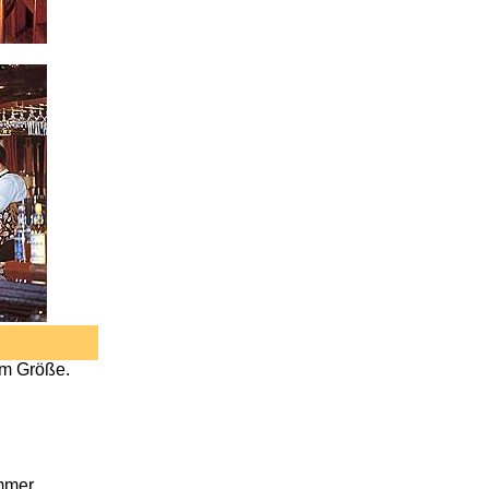
qm Größe.
mmer,