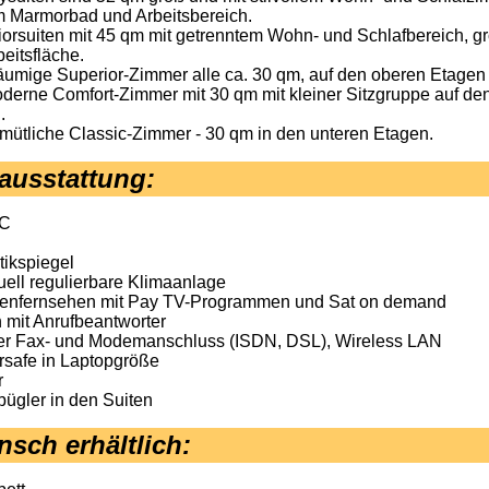
 Marmorbad und Arbeitsbereich.
iorsuiten mit 45 qm mit getrenntem Wohn- und Schlafbereich, 
eitsfläche.
äumige Superior-Zimmer alle ca. 30 qm, auf den oberen Etagen
derne Comfort-Zimmer mit 30 qm mit kleiner Sitzgruppe auf den
.
mütliche Classic-Zimmer - 30 qm in den unteren Etagen.
ausstattung
:
C
ikspiegel
uell regulierbare Klimaanlage
itenfernsehen mit Pay TV-Programmen und Sat on demand
n mit Anrufbeantworter
ler Fax- und Modemanschluss (ISDN, DSL), Wireless LAN
safe in Laptopgröße
r
ügler in den Suiten
sch erhältlich
: