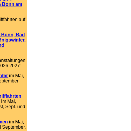
in Bonn am
ffahrten auf
r Bonn, Bad
nigswinter,
nd
anstaltungen
2026 2027:
hter
im Mai,
September
ifffahrten
im Mai,
st, Sept. und
mmen
im Mai,
d September.