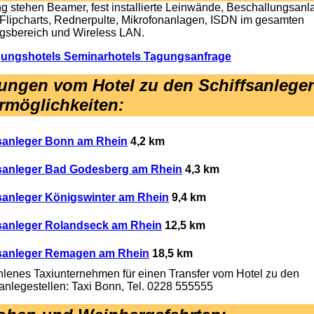
g stehen Beamer, fest installierte Leinwände, Beschallungsanl
Flipcharts, Rednerpulte, Mikrofonanlagen, ISDN im gesamten
ngsbereich und Wireless LAN.
gungshotels Seminarhotels Tagungsanfrage
ungen vom Hotel zu den Schiffsanlege
rmöglichkeiten
:
sanleger Bonn am Rhein
4,2 km
fsanleger Bad Godesberg am Rhein
4,3 km
sanleger Königswinter am Rhein
9,4 km
sanleger Rolandseck am Rhein
12,5 km
fsanleger Remagen am Rhein
18,5 km
lenes Taxiunternehmen für einen Transfer vom Hotel zu den
sanlegestellen: Taxi Bonn, Tel. 0228 555555