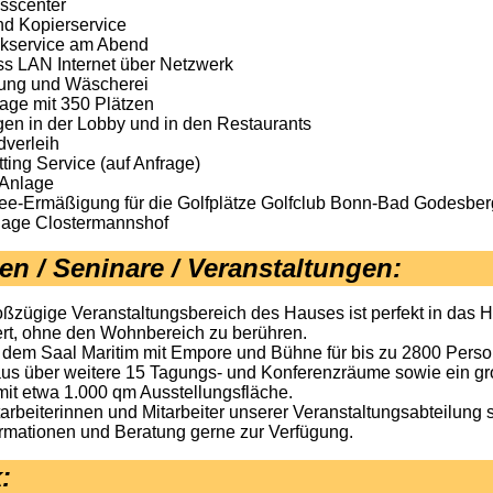
sscenter
nd Kopierservice
kservice am Abend
ss LAN Internet über Netzwerk
ung und Wäscherei
rage mit 350 Plätzen
gen in der Lobby und in den Restaurants
dverleih
ting Service (auf Anfrage)
 Anlage
ee-Ermäßigung für die Golfplätze Golfclub Bonn-Bad Godesber
lage Clostermannshof
n / Seninare / Veranstaltungen
:
oßzügige Veranstaltungsbereich des Hauses ist perfekt in das H
iert, ohne den Wohnbereich zu berühren.
dem Saal Maritim mit Empore und Bühne für bis zu 2800 Perso
us über weitere 15 Tagungs- und Konferenzräume sowie ein g
mit etwa 1.000 qm Ausstellungsfläche.
tarbeiterinnen und Mitarbeiter unserer Veranstaltungsabteilung 
formationen und Beratung gerne zur Verfügung.
k
: