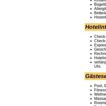
Kinder
Bügelt
Allerg
Bettwä
Hosen
Hotelin
Check-
Check-
Expres
Gesich
Rechnu
Hoteli
verlän
Uhr.
Gästese
Pool, 
Fitnes
Wellne
Massa
Rooms