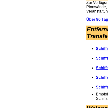
Zur Verfügun
Pinnwände, 
Veranstaltu
Über 90 Ta
Entfern
Transfe
Schiff
Schif
Schiff
Schiff
Schif
Empfoh
Schiff