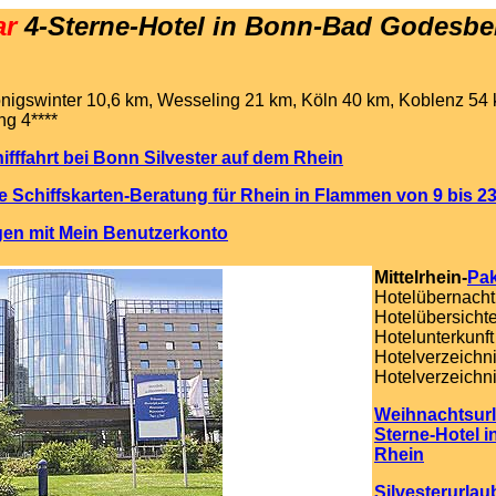
ar
4-Sterne-Hotel in Bonn-Bad Godesb
nigswinter 10,6 km, Wesseling 21 km, Köln 40 km, Koblenz 54 
ng 4****
hifffahrt bei Bonn Silvester auf dem Rhein
e Schiffskarten-Beratung für Rhein in Flammen von 9 bis 23
gen mit Mein Benutzerkonto
Mittelrhein-
Pak
Hotelübernach
Hotelübersicht
Hotelunterkunft
Hotelverzeichn
Hotelverzeichn
Weihnachtsurl
Sterne-Hotel 
Rhein
Silvesterurlau