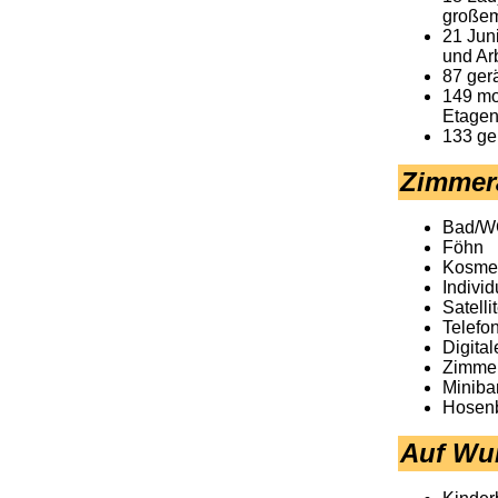
großem
21 Jun
und Arb
87 ger
149 mo
Etagen
133 ge
Zimmer
Bad/W
Föhn
Kosmet
Individ
Satell
Telefo
Digita
Zimmer
Miniba
Hosenb
Auf Wun