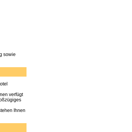
g sowie
otel
nen verfügt
roßzügiges
stehen Ihnen