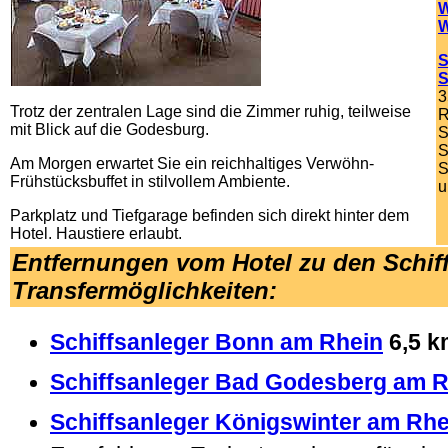
W
W
S
S
3
Trotz der zentralen Lage sind die Zimmer ruhig, teilweise
R
mit Blick auf die Godesburg.
S
S
Am Morgen erwartet Sie ein reichhaltiges Verwöhn-
S
Frühstücksbuffet in stilvollem Ambiente.
u
Parkplatz und Tiefgarage befinden sich direkt hinter dem
Hotel.
Haustiere erlaubt.
Entfernungen vom Hotel zu den Schif
Transfermöglichkeiten
:
Schiffsanleger Bonn am Rhein
6,5 k
Schiffsanleger Bad Godesberg am R
Schiffsanleger Königswinter am Rhe