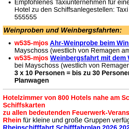
Empfohlenes Taxiunternehmen für ein
Hotel zu den Schiffsanlegestellen: Taxi
555555
Weinproben
und Weinbergsfahrten:
w535-mjos
Ahr-Weinprobe beim Win
Mayschoss (westlich von Remagen am
w535-mjos
Weinbergsfahrt mit dem 
bei Mayschoss (westlich von Remage
3 x 10 Personen = bis zu 30 Personen
Planwagen
Hotelzimmer von 800 Hotels nahe am Sc
Schiffskarten
zu allen bedeutenden Feuerwerk-Veran
Rhein
für kleine und große Gruppen verfü
Rheinschifffahrt Schifffahrplan 2026 20