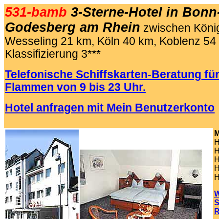
531-bamb
3-Sterne-Hotel in Bon
Godesberg am Rhein
zwischen König
Wesseling 21 km, Köln 40 km, Koblenz 54
Klassifizierung 3***
Telefonische Schiffskarten-Beratung für
Flammen von 9 bis 23 Uhr.
Hotel anfragen mit Mein Benutzerkonto
.
M
H
H
H
H
H
W
S
R