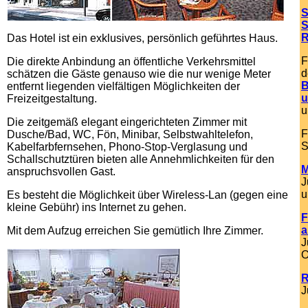
S
S
R
Das Hotel ist ein exklusives, persönlich geführtes Haus.
F
Die direkte Anbindung an öffentliche Verkehrsmittel
d
schätzen die Gäste genauso wie die nur wenige Meter
B
entfernt liegenden vielfältigen Möglichkeiten der
u
Freizeitgestaltung.
u
Die zeitgemäß elegant eingerichteten Zimmer mit
F
Dusche/Bad, WC, Fön, Minibar, Selbstwahltelefon,
S
Kabelfarbfernsehen, Phono-Stop-Verglasung und
Schallschutztüren bieten alle Annehmlichkeiten für den
M
anspruchsvollen Gast.
J
u
Es besteht die Möglichkeit über Wireless-Lan (gegen eine
kleine Gebühr) ins Internet zu gehen.
F
a
Mit dem Aufzug erreichen Sie gemütlich Ihre Zimmer.
J
O
R
J