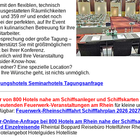
mit den flexiblen, technisch
ausgestatteten Räumlichkeiten
 und 359 m² und endet noch
ei der perfekten, auf Ihr Event
 kulinarischen Betreuung für Ihre
tarbeiter.
esprechung oder große Tagung –
terstützt Sie mit größtmöglichem
bei Ihrer Konferenz.
lich wird Ihre Veranstaltung
nsider-Know-how.
Redner? Eine spezielle Location?
hre Wünsche geht, ist nichts unmöglich.
gungshotels Seminarhotels Tagungsanfrage
 von 800 Hotels nahe am Schiffsanleger und Schiffskarten
edeutenden Feuerwerk-Veranstaltungen am Rhein
für kleine 
fügbar:
Feuerwerk-Rheinschifffahrt Schifffahrplan 2026 2027
-Online-Anfrage bei 800 Hotels am Rhein nahe der Schiffsa
d Einzelreisende
Rheintal Boppard Reisebüro Hotelführer Rhe
Hotelangebot Hotelguides Hotelliste