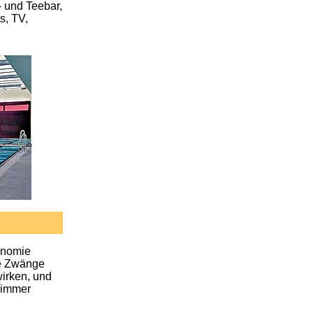
- und Teebar,
s, TV,
onomie
ne Zwänge
wirken, und
r immer