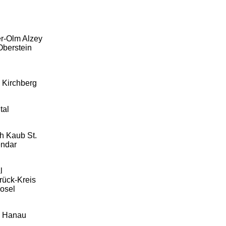
r-Olm Alzey
berstein
 Kirchberg
tal
h Kaub St.
endar
l
ück-Kreis
osel
 Hanau