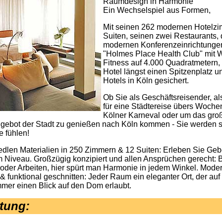
Raumdesign in Harmonie
Ein Wechselspiel aus Formen,
Mit seinen 262 modernen Hotelz
Suiten, seinen zwei Restaurants, 
modernen Konferenzeinrichtunge
"Holmes Place Health Club" mit 
Fitness auf 4.000 Quadratmetern, 
Hotel längst einen Spitzenplatz u
Hotels in Köln gesichert.
Ob Sie als Geschäftsreisender, a
für eine Städtereise übers Woch
Kölner Karneval oder um das gro
ngebot der Stadt zu genießen nach Köln kommen - Sie werden s
 fühlen!
dlen Materialien in 250 Zimmern & 12 Suiten: Erleben Sie Geb
 Niveau. Großzügig konzipiert und allen Ansprüchen gerecht: 
oder Arbeiten, hier spürt man Harmonie in jedem Winkel. Mode
 & funktional geschnitten: Jeder Raum ein eleganter Ort, der auf
mmer einen Blick auf den Dom erlaubt.
tung: