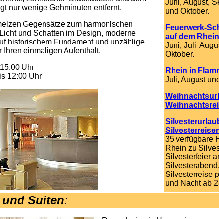
Juni, August, 
egt nur wenige Gehminuten entfernt.
und Oktober.
melzen Gegensätze zum harmonischen
Feuerwerk-Sch
 Licht und Schatten im Design, moderne
auf dem Rhein
auf historischem Fundament und unzählige
Juni, Juli, Augu
r Ihren einmaligen Aufenthalt.
Oktober.
 15:00 Uhr
Rhein in Fla
is 12:00 Uhr
Juli, August un
Weihnachtsur
Weihnachtsre
Silvesterurlau
Silvesterreise
35 verfügbare 
Rhein zu Silves
Silvesterfeier 
Silvesterabend
Silvesterreise 
und Nacht ab 
 und Suiten: