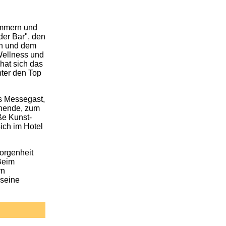
immern und
der Bar", den
n und dem
Wellness und
hat sich das
nter den Top
ls Messegast,
enende, zum
ße Kunst-
ich im Hotel
orgenheit
Beim
rn
 seine