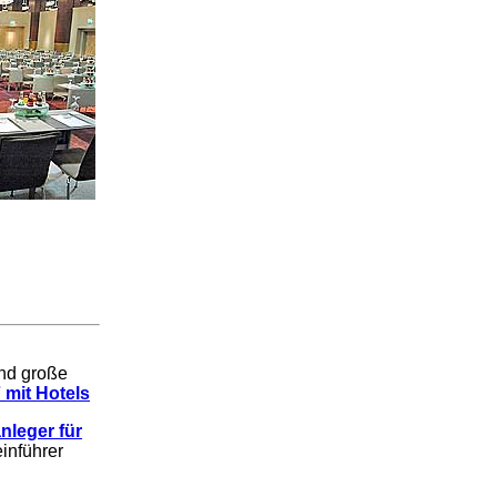
und große
 mit Hotels
nleger für
inführer