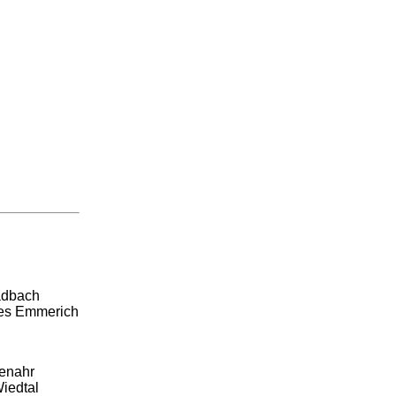
adbach
ees Emmerich
enahr
iedtal