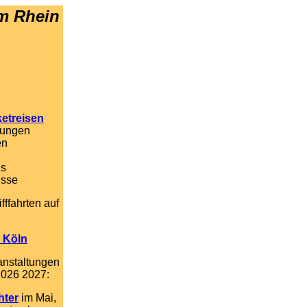
m Rhein
etreisen
tungen
en
is
isse
ffahrten auf
r Köln
anstaltungen
2026 2027:
hter
im Mai,