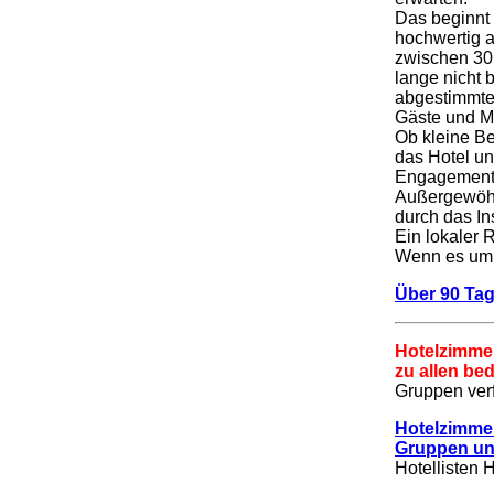
Das beginnt 
hochwertig 
zwischen 30
lange nicht b
abgestimmten
Gäste und Mi
Ob kleine B
das Hotel un
Engagement 
Außergewöhn
durch das I
Ein lokaler 
Wenn es um I
Über 90 Ta
Hotelzimmer
zu allen b
Gruppen ver
Hotelzimmer
Gruppen un
Hotellisten 