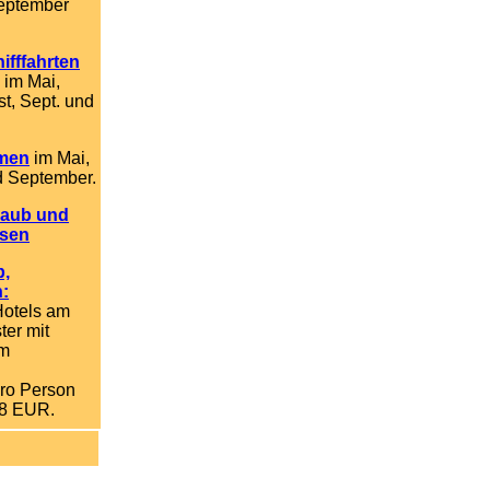
September
ifffahrten
im Mai,
st, Sept. und
mmen
im Mai,
d September.
laub und
isen
b,
n:
Hotels am
ter mit
am
.
pro Person
28 EUR.