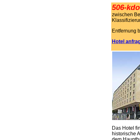
506-kdo
zwischen Be
Klassifizieru
Entfernung b
Hotel anfra
.
Das Hotel fin
historische 
dem Hauptba