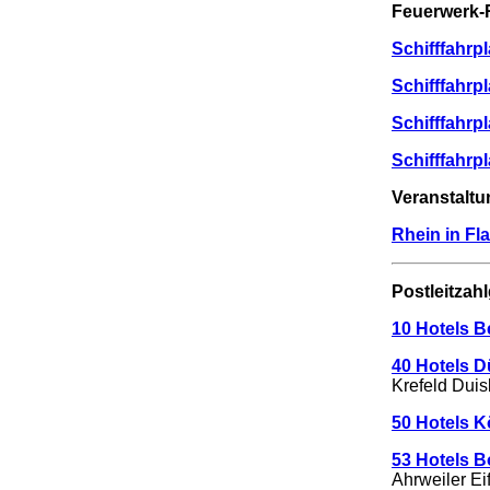
Feuerwerk-R
Schifffahrp
Schifffahrp
Schifffahrp
Schifffahr
Veranstaltu
Rhein in F
Postleitzahl
10 Hotels Be
40 Hotels D
Krefeld Dui
50 Hotels 
53 Hotels B
Ahrweiler Ei