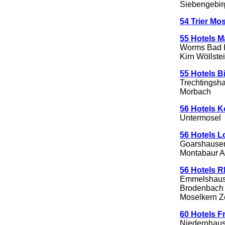
Siebengebir
54 Trier Mos
55 Hotels 
Worms Bad K
Kirn Wöllste
55 Hotels B
Trechtingsh
Morbach
56 Hotels K
Untermosel
56 Hotels L
Goarshausen
Montabaur A
56 Hotels 
Emmelshause
Brodenbach 
Moselkern Ze
60 Hotels F
Niedernhaus