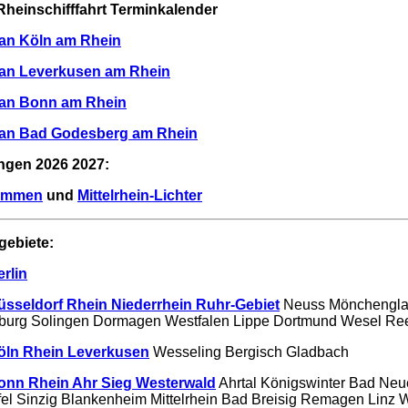
heinschifffahrt Terminkalender
lan Köln am Rhein
lan Leverkusen am Rhein
lan Bonn am Rhein
plan Bad Godesberg am Rhein
ngen 2026 2027:
lammen
und
Mittelrhein-Lichter
gebiete:
rlin
üsseldorf Rhein Niederrhein Ruhr-Gebiet
Neuss Mönchengl
sburg Solingen Dormagen Westfalen Lippe Dortmund Wesel R
Köln Rhein Leverkusen
Wesseling Bergisch Gladbach
onn Rhein Ahr Sieg Westerwald
Ahrtal Königswinter Bad Neu
fel Sinzig Blankenheim Mittelrhein Bad Breisig Remagen Linz W