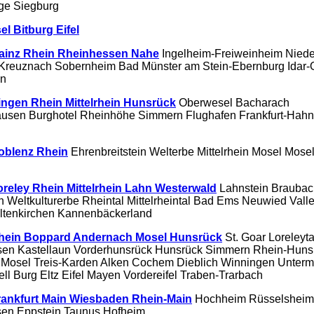
ge Siegburg
el Bitburg Eifel
Mainz Rhein Rheinhessen Nahe
Ingelheim-Freiweinheim Niede
reuznach Sobernheim Bad Münster am Stein-Ebernburg Idar-O
in
ingen Rhein Mittelrhein Hunsrück
Oberwesel Bacharach
ausen Burghotel Rheinhöhe Simmern Flughafen Frankfurt-Hahn
oblenz Rhein
Ehrenbreitstein Welterbe Mittelrhein Mosel Mosel
oreley Rhein Mittelrhein Lahn Westerwald
Lahnstein Braubac
 Weltkulturerbe Rheintal Mittelrheintal Bad Ems Neuwied Vall
ltenkirchen Kannenbäckerland
Rhein Boppard Andernach Mosel Hunsrück
St. Goar Loreleyta
n Kastellaun Vorderhunsrück Hunsrück Simmern Rhein-Hunsr
Mosel Treis-Karden Alken Cochem Dieblich Winningen Unterm
ll Burg Eltz Eifel Mayen Vordereifel Traben-Trarbach
rankfurt Main Wiesbaden Rhein-Main
Hochheim Rüsselsheim
en Eppstein Taunus Hofheim