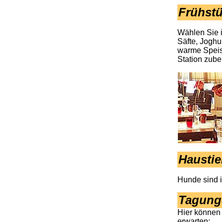
Frühstü
Wählen Sie i
Säfte, Joghu
warme Speis
Station zuber
Haustie
Hunde sind i
Tagung
Hier können 
erwarten: