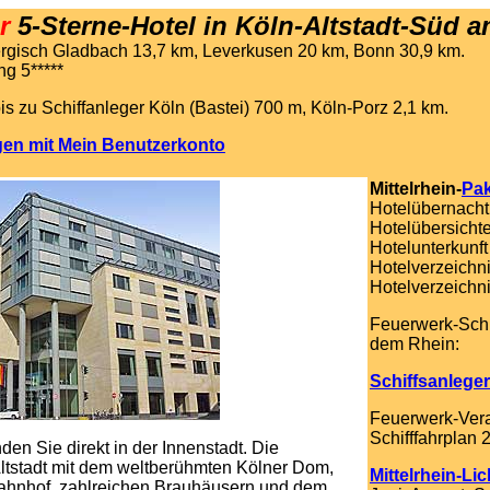
r
5-Sterne-Hotel in Köln-Altstadt-Süd
a
rgisch Gladbach 13,7 km, Leverkusen 20 km, Bonn 30,9 km.
ng 5*****
is zu Schiffanleger Köln (Bastei) 700 m, Köln-Porz 2,1 km.
gen mit Mein Benutzerkonto
Mittelrhein-
Pak
Hotelübernach
Hotelübersicht
Hotelunterkunft
Hotelverzeichn
Hotelverzeichn
Feuerwerk-Schif
dem Rhein:
Schiffsanlege
Feuerwerk-Ver
Schifffahrplan 
den Sie direkt in der Innenstadt. Die
Altstadt mit dem weltberühmten Kölner Dom,
Mittelrhein-Lic
hnhof, zahlreichen Brauhäusern und dem