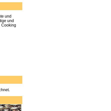
hte und
tige und
e Cooking
chnet.