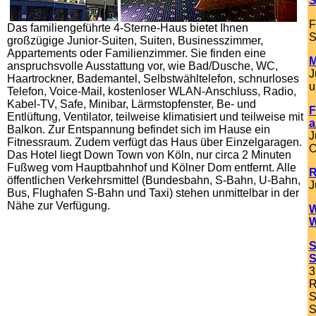
S
F
Das familiengeführte 4-Sterne-Haus bietet Ihnen
S
großzügige Junior-Suiten, Suiten, Businesszimmer,
Appartements oder Familienzimmer. Sie finden eine
M
anspruchsvolle Ausstattung vor, wie Bad/Dusche, WC,
J
Haartrockner, Bademantel, Selbstwähltelefon, schnurloses
u
Telefon, Voice-Mail, kostenloser WLAN-Anschluss, Radio,
Kabel-TV, Safe, Minibar, Lärmstopfenster, Be- und
F
Entlüftung, Ventilator, teilweise klimatisiert und teilweise mit
a
Balkon.
Zur Entspannung befindet sich im Hause ein
J
Fitnessraum. Zudem verfügt das Haus über Einzelgaragen.
O
Das Hotel liegt Down Town von Köln, nur circa 2 Minuten
Fußweg vom Hauptbahnhof und Kölner Dom entfernt. Alle
R
öffentlichen Verkehrsmittel (Bundesbahn, S-Bahn, U-Bahn,
J
Bus, Flughafen S-Bahn und Taxi) stehen unmittelbar in der
Nähe zur Verfügung.
W
W
S
S
3
R
S
S