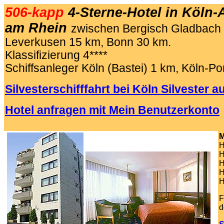
506-kapp
4-Sterne-Hotel in Köln-
am Rhein
zwischen Bergisch Gladbach
Leverkusen 15 km, Bonn 30 km.
Klassifizierung 4****
Schiffsanleger Köln (Bastei) 1 km, Köln-P
Silvesterschifffahrt bei Köln Silvester 
Hotel anfragen mit Mein Benutzerkonto
.
M
H
H
H
H
H
F
d